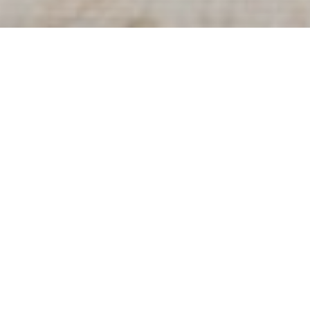
ibri di Harry Potter in arrivo
tro mini libri su Harry Potter: usciranno il 27 Gi
tosto importanti all’orizzonte: sembra che
J. K. Rowling
stia per