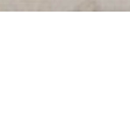
News
News Libri
Quattro nuovi mini l
Di
Gabriele Atero Di Biase
-
30 Maggio 2019
J. K. Rowling ha scritto altri quat
Fan di
Harry Potter
, ci sono notizie piut
ambientati nell’universo del
Maghetto
.