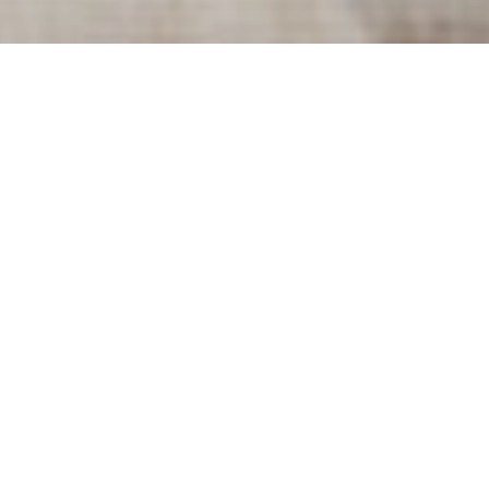
 da J. K. Rowling
ugno
 far uscire ben quattro nuovi mini libri