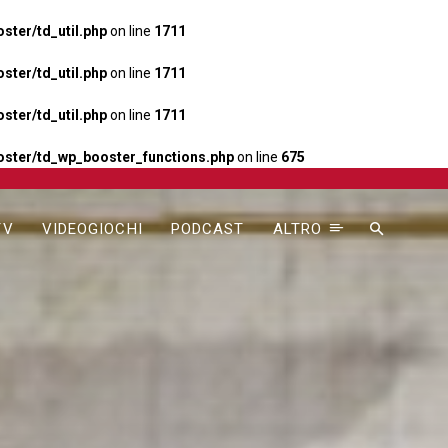
ter/td_util.php
on line
1711
ter/td_util.php
on line
1711
ter/td_util.php
on line
1711
ster/td_wp_booster_functions.php
on line
675
TV
VIDEOGIOCHI
PODCAST
ALTRO