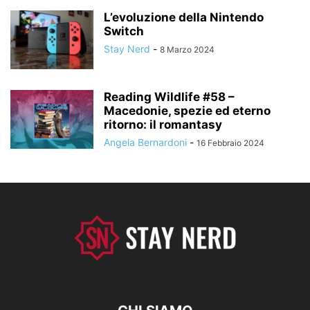
L’evoluzione della Nintendo
Switch
Stay Nerd
-
8 Marzo 2024
Reading Wildlife #58 –
Macedonie, spezie ed eterno
ritorno: il romantasy
Angela Bernardoni
-
16 Febbraio 2024