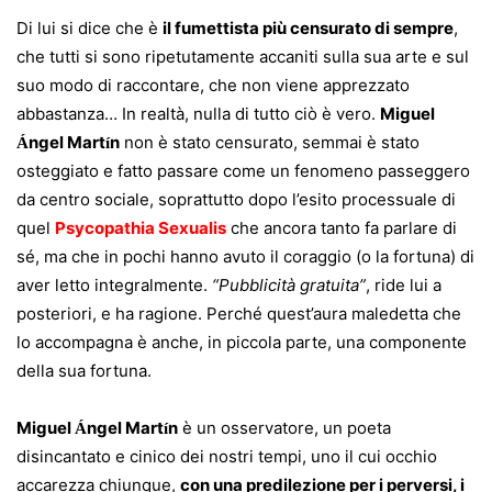
Di lui si dice che è
il fumettista più censurato di sempre
,
che tutti si sono ripetutamente accaniti sulla sua arte e sul
suo modo di raccontare, che non viene apprezzato
abbastanza… In realtà, nulla di tutto ciò è vero.
Miguel
ngel Mart
n
non è stato censurato, semmai è stato
Á
í
osteggiato e fatto passare come un fenomeno passeggero
da centro sociale, soprattutto dopo l’esito processuale di
quel
Psycopathia Sexualis
che ancora tanto fa parlare di
sé, ma che in pochi hanno avuto il coraggio (o la fortuna) di
aver letto integralmente.
“Pubblicità gratuita”
, ride lui a
posteriori, e ha ragione. Perché quest’aura maledetta che
lo accompagna è anche, in piccola parte, una componente
della sua fortuna.
Miguel
ngel Mart
n
è un osservatore, un poeta
Á
í
disincantato e cinico dei nostri tempi, uno il cui occhio
accarezza chiunque,
con una predilezione per i perversi, i