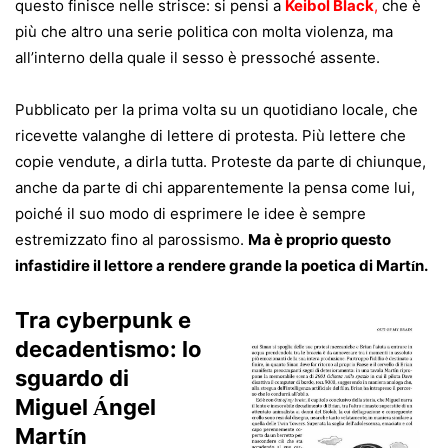
questo finisce nelle strisce: si pensi a
Keibol Black
,
che è
più che altro una serie politica con molta violenza, ma
all’interno della quale il sesso è pressoché assente.
P
ubblicato per la prima volta su un quotidiano locale, che
ricevette valanghe di lettere di protesta. Più lettere che
copie vendute, a dirla tutta. Proteste da parte di chiunque,
anche da parte di chi apparentemente la pensa come lui,
poiché il suo modo di esprimere le idee è sempre
estremizzato fino al parossismo.
Ma è proprio questo
infastidire il lettore a rendere grande la poetica di Mart
n.
í
Tra cyberpunk e
decadentismo: lo
sguardo di
Miguel
ngel
Á
Mart
n
í