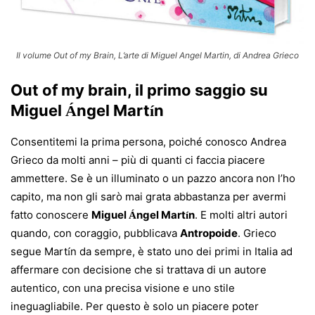
Il volume Out of my Brain, L’arte di Miguel Angel Martin, di Andrea Grieco
Out of my brain, il primo saggio su
Miguel
ngel Mart
n
Á
í
Consentitemi la prima persona, poiché conosco Andrea
Grieco da molti anni – più di quanti ci faccia piacere
ammettere. Se è un illuminato o un pazzo ancora non l’ho
capito, ma non gli sarò mai grata abbastanza per avermi
fatto conoscere
Miguel
ngel Mart
n
. E molti altri autori
Á
í
quando, con coraggio, pubblicava
Antropoide
. Grieco
segue Mart
n da sempre, è stato uno dei primi in Italia ad
í
affermare con decisione che si trattava di un autore
autentico, con una precisa visione e uno stile
ineguagliabile. Per questo è solo un piacere poter