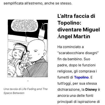
semplificata all’estremo, anche se stesso.
L’altra faccia di
Topolino:
diventare Miguel
ngel Mart
n
Á
í
Ha cominciato a
“scarabocchiare disegni”
fin da bambino. Suo
padre, dopo le funzioni
religiose, gli comprava i
fumetti di
Topolino
. E
tutt’oggi, per sua stessa
Una tavola di Life Fading and The
dichiarazione, la
Disney
è
Space Between
ancora una delle fonti
principali di ispirazione di