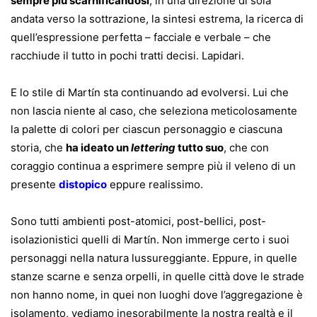
sempre più scarnificandosi
, in una direzione di sola
andata verso la sottrazione, la sintesi estrema, la ricerca di
quell’espressione perfetta – facciale e verbale – che
racchiude il tutto in pochi tratti decisi. Lapidari.
E lo stile di Mart
n sta continuando ad evolversi. Lui che
í
non lascia niente al caso, che seleziona meticolosamente
la palette di colori per ciascun personaggio e ciascuna
storia, che
ha ideato un
lettering
tutto suo
, che con
coraggio continua a esprimere sempre più il veleno di un
presente
distopico
eppure realissimo.
Sono tutti ambienti post-atomici, post-bellici, post-
isolazionistici quelli di Mart
n. Non immerge certo i suoi
í
personaggi nella natura lussureggiante. Eppure, in quelle
stanze scarne e senza orpelli, in quelle città dove le strade
non hanno nome, in quei non luoghi dove l’aggregazione è
isolamento, vediamo inesorabilmente la nostra realtà e il