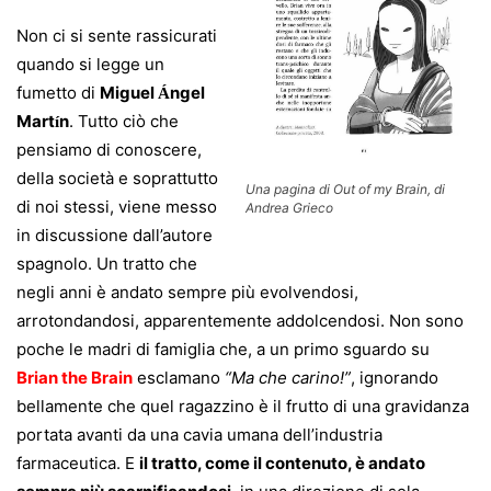
Non ci si sente rassicurati
quando si legge un
fumetto di
Miguel
ngel
Á
Mart
n
. Tutto ciò che
í
pensiamo di conoscere,
della società e soprattutto
Una pagina di Out of my Brain, di
di noi stessi, viene messo
Andrea Grieco
in discussione dall’autore
spagnolo. Un tratto che
negli anni è andato sempre più evolvendosi,
arrotondandosi, apparentemente addolcendosi. Non sono
poche le madri di famiglia che, a un primo sguardo su
Brian the Brain
esclamano
“Ma che carino!”
, ignorando
bellamente che quel ragazzino è il frutto di una gravidanza
portata avanti da una cavia umana dell’industria
farmaceutica. E
il tratto, come il contenuto, è andato