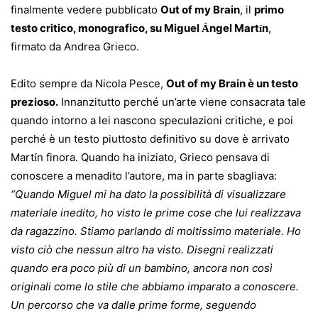
finalmente vedere pubblicato
Out of my Brai
n
, il
primo
testo critico, monografico, su Miguel
ngel Mart
n
,
Á
í
firmato da Andrea Grieco.
Edito sempre da Nicola Pesce,
Out of my Brain è un testo
prezioso.
Innanzitutto perché un’arte viene consacrata tale
quando intorno a lei nascono speculazioni critiche, e poi
perché è un testo piuttosto definitivo su dove è arrivato
Mart
n finora. Quando ha iniziato, Grieco pensava di
í
conoscere a menadito l’autore, ma in parte sbagliava:
“Quando Miguel mi ha dato la possibilità di visualizzare
materiale inedito, ho visto le prime cose che lui realizzava
da ragazzino. Stiamo parlando di moltissimo materiale. Ho
visto ciò che nessun altro ha visto. Disegni realizzati
quando era poco più di un bambino, ancora non così
originali come lo stile che abbiamo imparato a conoscere.
Un percorso che va dalle prime forme, seguendo