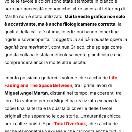
volte le tavole a colori sono state stampate in bianco e
nero per necessità economiche, altre ancora il lettering di
Mart
n non è stato utilizzato.
Qui la veste grafica non solo
í
è accattivante, ma è anche filologicamente corretta
, la
qualità della carta è ottima, le edizioni hanno copertine
rigide e sovracoperta:
“L’oggetto in sé dà a queste opere la
dignità che meritano”
, continua Grieco, che spiega come
questa collana è stata meticolosamente pianificata e che
comprenderà ancora molte altre uscite.
Intanto possiamo goderci il volume che racchiude
Life
Fading and The Space Between
, tra i primi lavori di
Miguel
ngel Mart
n
, distanti nel tempo, ma coerenti tra
Á
í
loro. Un volume per cui Miguel ha realizzato
ex novo
la
copertina, la terza e la quarta di cover e delle tavole
originali che separano le due storie. Un’autentica chicca
per i collezionisti. E poi
Total Overfuck
, che racchiude
anche Psycopathia Sexualis e che racconta anche tutti gli