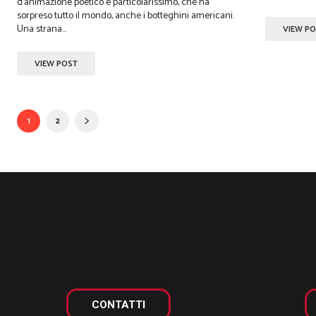
d'animazione poetico e particolarissimo, che ha
sorpreso tutto il mondo, anche i botteghini americani.
Una strana...
VIEW P
VIEW POST
1
2
CONTATTI