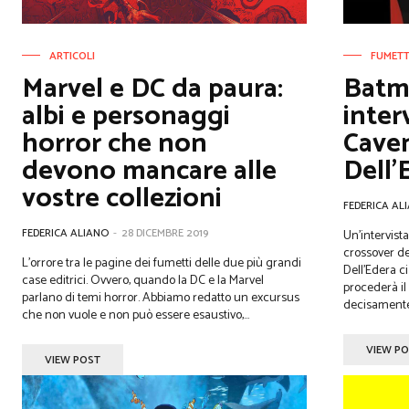
ARTICOLI
FUMETT
Marvel e DC da paura:
Batm
albi e personaggi
inter
horror che non
Cave
devono mancare alle
Dell’
vostre collezioni
FEDERICA AL
FEDERICA ALIANO
-
28 DICEMBRE 2019
Un'intervist
crossover de
L'orrore tra le pagine dei fumetti delle due più grandi
Dell'Edera c
case editrici. Ovvero, quando la DC e la Marvel
procederà il
parlano di temi horror. Abbiamo redatto un excursus
decisamente i
che non vuole e non può essere esaustivo,...
VIEW P
VIEW POST