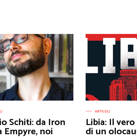
LI
ARTICOLI
io Schiti: da Iron
Libia: Il ver
 Empyre, noi
di un olocau