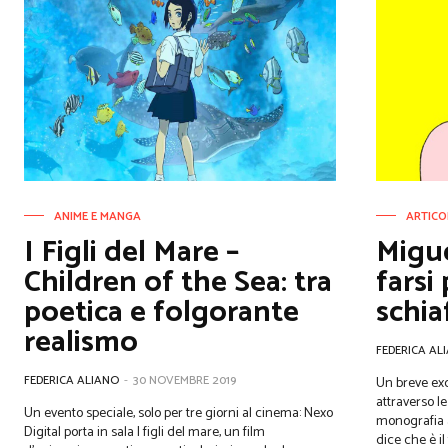
ANIME E MANGA
ARTICO
I Figli del Mare –
Migue
Children of the Sea: tra
farsi
poetica e folgorante
schia
realismo
FEDERICA AL
FEDERICA ALIANO
-
30 NOVEMBRE 2019
Un breve exc
attraverso le
Un evento speciale, solo per tre giorni al cinema: Nexo
monografia a l
Digital porta in sala I figli del mare, un film
dice che è il