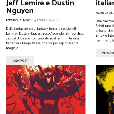
Jeff Lemire e Dustin
italia
Nguyen
FEDERICA AL
FEDERICA ALIANO
-
13 FEBBRAIO 2020
Una piacevol
Schiti, uno d
Dalla fantascienza al fantasy: torna la coppia Jeff
ci ha anche 
Lemire - Dustin Nguyen. Ecco Ascender, il magnifico
Empyre. Inte
sequel di Descender: una storia al femminile, una
nemmeno lavo
battaglia a lungo attesa, che sta per esplodere, tra
magia e...
VIEW P
VIEW POST