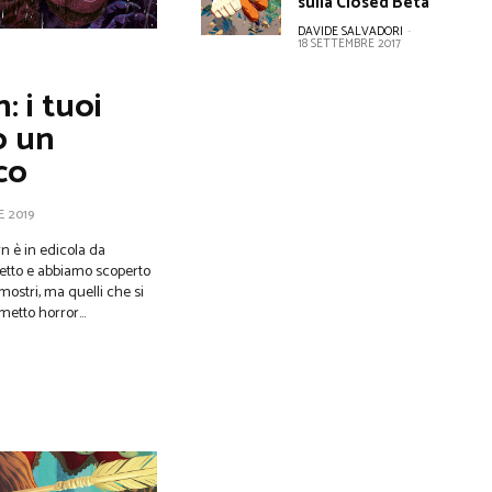
sulla Closed Beta
DAVIDE SALVADORI
-
18 SETTEMBRE 2017
: i tuoi
o un
co
E 2019
n è in edicola da
etto e abbiamo scoperto
 mostri, ma quelli che si
etto horror...