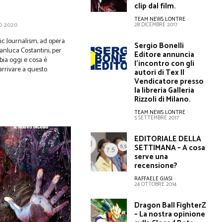
clip dal film.
TEAM NEWS LONTRE
-
28 DICEMBRE 2017
O 2020
c Journalism, ad opera
Sergio Bonelli
nluca Costantini, per
Editore annuncia
bia oggi e cosa è
l’incontro con gli
arrivare a questo.
autori di Tex Il
Vendicatore presso
la libreria Galleria
Rizzoli di Milano.
TEAM NEWS LONTRE
-
5 SETTEMBRE 2017
EDITORIALE DELLA
SETTIMANA – A cosa
serve una
recensione?
RAFFAELE GIASI
-
24 OTTOBRE 2014
Dragon Ball FighterZ
– La nostra opinione