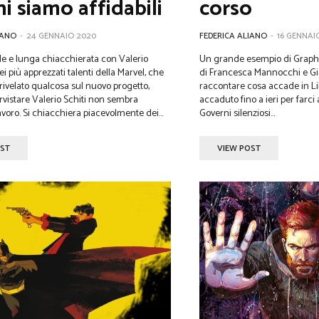
ni siamo affidabili
corso
IANO
-
24 GENNAIO 2020
FEDERICA ALIANO
-
16 GENNAI
e e lunga chiacchierata con Valerio
Un grande esempio di Graphi
ei più apprezzati talenti della Marvel, che
di Francesca Mannocchi e Gia
rivelato qualcosa sul nuovo progetto,
raccontare cosa accade in Li
rvistare Valerio Schiti non sembra
accaduto fino a ieri per farci 
ro. Si chiacchiera piacevolmente dei...
Governi silenziosi...
OST
VIEW POST