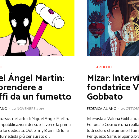
LI
ARTICOLI
l Ángel Martín:
Mizar: intervi
 prendere a
fondatrice V
ffi da un fumetto
Gobbato
IANO
-
22 NOVEMBRE 2019
FEDERICA ALIANO
-
25 OTTOBR
ursus nell'arte di Miguel Ángel Martín,
Intervista a Valeria Gobbato, 
 ripubblicazioni dei suoi lavori e la prima
Editoriale Cosmo è una realt
ui dedicata: Out of my Brain Di lui si
tutti coloro che amano il fume
 fumettista più censurato di...
Per questo Samuel Spano, bra