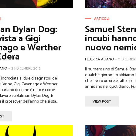
I
ARTICOLI
an Dylan Dog:
Samuel Stern
vista a Gigi
incubi hann
nago e Werther
nuovo nemi
Edera
FEDERICA ALIANO
-
11 DICEMBR
IANO
-
24 DICEMBRE 2019
Il numero uno di Samuel Ster
qualche giorno. Lo abbiamo l
a incrociata ai due disegnatori del
che il vero orrore è fatto sì di
ll'anno. Gigi Cavenago e Werther
annidano nel quotidiano... Fum
i parlano di come è nato e come
 lavoro su Batman Dylan Dog. È
l crossover dell'anno che si sta...
VIEW POST
OST