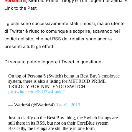
Persona 5
, Metroid Prime Trilogy e The Legend of Zelda: A
Link to the Past.
I giochi sono successivamente stati rimossi, ma un utente
di Twitter è riuscito comunque a scoprire, scavando nei
codici del sito, che nel RSS del retailer sono ancora
presenti a tutti gli effetti.
Di seguito potete leggere i Tweet in questione.
On top of Persona 5 (Switch) being in Best Buy’s employee
system, there is also a listing for METROID PRIME
TRILOGY FOR NINTENDO SWITCH
pic.twitter.com/0vU3w4mukT
— Wario64 (@Wario64)
3 aprile 2019
Just to clarify on the Best Buy thing, the Switch listings are
still there in its RSS, but not on their CoreBlue system.
Basically, the listings are still there in one form