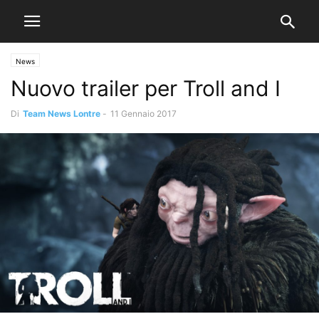
News
Nuovo trailer per Troll and I
Di
Team News Lontre
-
11 Gennaio 2017