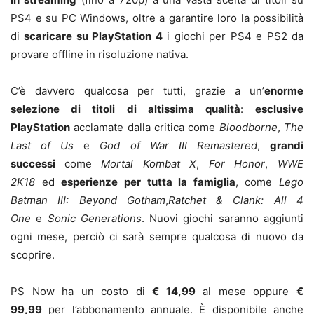
PS4 e su PC Windows, oltre a garantire loro la possibilità
di
scaricare su PlayStation 4
i giochi per PS4 e PS2 da
provare offline in risoluzione nativa.
C’è davvero qualcosa per tutti, grazie a un’
enorme
selezione di titoli di altissima qualità
:
esclusive
PlayStation
acclamate dalla critica come
Bloodborne
,
The
Last of Us
e
God of War III Remastered
,
grandi
successi
come
Mortal Kombat X
,
For Honor
,
WWE
2K18
ed
esperienze per tutta la famiglia
, come
Lego
Batman III: Beyond Gotham
,
Ratchet & Clank: All 4
One
e
Sonic Generations
. Nuovi giochi saranno aggiunti
ogni mese, perciò ci sarà sempre qualcosa di nuovo da
scoprire.
PS Now ha un costo di
€ 14,99
al mese oppure
€
99,99
per l’abbonamento annuale. È disponibile anche