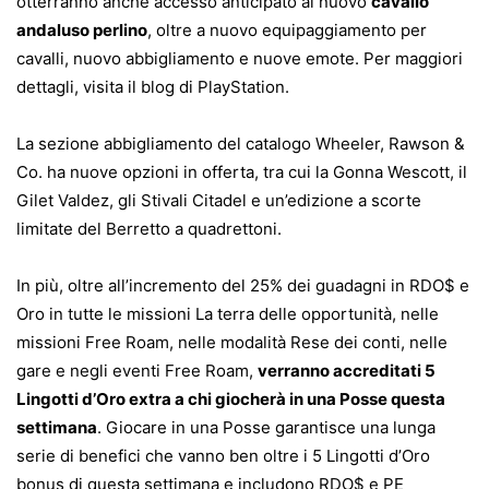
otterranno anche accesso anticipato al nuovo
cavallo
andaluso perlino
, oltre a nuovo equipaggiamento per
cavalli, nuovo abbigliamento e nuove emote. Per maggiori
dettagli, visita il blog di PlayStation.
La sezione abbigliamento del
catalogo Wheeler, Rawson &
Co.
ha nuove opzioni in offerta, tra cui la Gonna Wescott, il
Gilet Valdez, gli Stivali Citadel e un’edizione a scorte
limitate del Berretto a quadrettoni.
In più, oltre all’incremento del 25% dei guadagni in RDO$ e
Oro in tutte le missioni La terra delle opportunità, nelle
missioni Free Roam, nelle modalità Rese dei conti, nelle
gare e negli eventi Free Roam,
verranno accreditati 5
Lingotti d’Oro extra a chi giocherà in una Posse questa
settimana
. Giocare in una Posse
garantisce una lunga
serie di benefici
che vanno ben oltre i 5 Lingotti d’Oro
bonus di questa settimana e includono RDO$ e PE