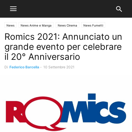
News
News Anime e Manga
News Cinema
News Fumetti
Romics 2021: Annunciato un
News Videogiochi
grande evento per celebrare
il 20° Anniversario
Di
Federico Barcella
-
10 Settembre 2021