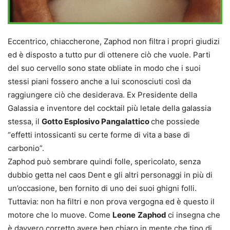
Eccentrico, chiaccherone, Zaphod non filtra i propri giudizi
ed è disposto a tutto pur di ottenere ciò che vuole. Parti
del suo cervello sono state obliate in modo che i suoi
stessi piani fossero anche a lui sconosciuti così da
raggiungere ciò che desiderava. Ex Presidente della
Galassia e inventore del cocktail più letale della galassia
stessa, il
Gotto Esplosivo Pangalattico
che possiede
“effetti intossicanti su certe forme di vita a base di
carbonio”.
Zaphod può sembrare quindi folle, spericolato, senza
dubbio getta nel caos Dent e gli altri personaggi in più di
un’occasione, ben fornito di uno dei suoi ghigni folli.
Tuttavia: non ha filtri e non prova vergogna ed è questo il
motore che lo muove. Come
Leone
Zaphod
ci insegna che
è davvero corretto avere ben chiaro in mente che tipo di