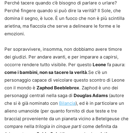
Perché tacere quando c’è bisogno di parlare o urlare?
Perché fingere quando si può dire la verità? Il Sole, che
domina il segno, è luce. È un fuoco che non è più scintilla
arietina, ma fiaccola che serve a delineare le forme e le
emozioni.
Per sopravvivere, insomma, non dobbiamo avere timore
dei giudizi. Per andare avanti, e per imparare a capirsi,
occorre rendere tutto visibile. Per questo
Leone
fa paura:
come i bambini, non sa tacere la verità
.Se c’è un
personaggio capace di veicolare questo scontro di Leone
con il mondo è
Zaphod Beeblebrox
. Zaphod è uno dei
personaggi centrali nella saga di
Douglas Adams
(autore
che si è già nominato con
Bilancia
), ed è in particolare un
alieno umanoide (per quanto fornito di due teste e tre
braccia) proveniente da un pianeta vicino a Betelgeuse che
compare nella
trilogia in cinque parti
come definita da