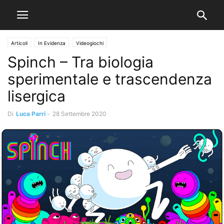
Articoli
In Evidenza
Videogiochi
Spinch – Tra biologia
sperimentale e trascendenza
lisergica
Di
Luca Parri
-
28 Settembre 2020