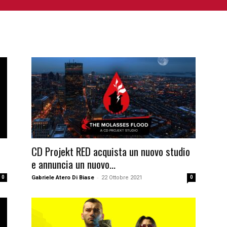
NIME E MANGA
CINEMA
FUMETTI
LIBRI
SERIE 
CD Projekt RED acquista un nuovo studio
e annuncia un nuovo...
-
0
Gabriele Atero Di Biase
22 Ottobre 2021
0