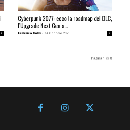
i
Cyberpunk 2077: ecco la roadmap dei DLC,
l’Upgrade Next Gen a...
-
0
Federico Galdi
14 Gennaio 2021
0
Pagina 1 di 8