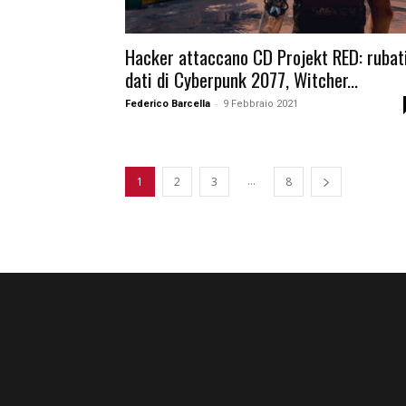
Hacker attaccano CD Projekt RED: rubat
dati di Cyberpunk 2077, Witcher...
-
Federico Barcella
9 Febbraio 2021
...
1
2
3
8