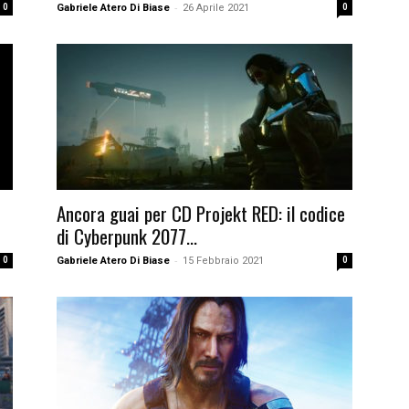
-
0
Gabriele Atero Di Biase
26 Aprile 2021
0
Ancora guai per CD Projekt RED: il codice
di Cyberpunk 2077...
-
0
Gabriele Atero Di Biase
15 Febbraio 2021
0