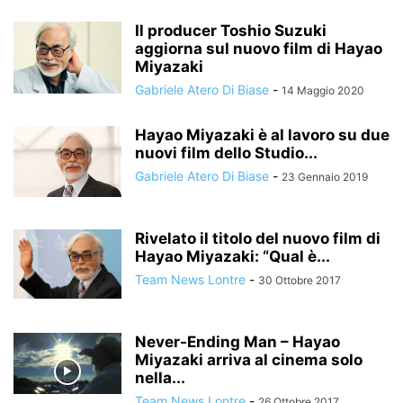
Il producer Toshio Suzuki
aggiorna sul nuovo film di Hayao
Miyazaki
Gabriele Atero Di Biase
-
14 Maggio 2020
Hayao Miyazaki è al lavoro su due
nuovi film dello Studio...
Gabriele Atero Di Biase
-
23 Gennaio 2019
Rivelato il titolo del nuovo film di
Hayao Miyazaki: “Qual è...
Team News Lontre
-
30 Ottobre 2017
Never-Ending Man – Hayao
Miyazaki arriva al cinema solo
nella...
Team News Lontre
-
26 Ottobre 2017