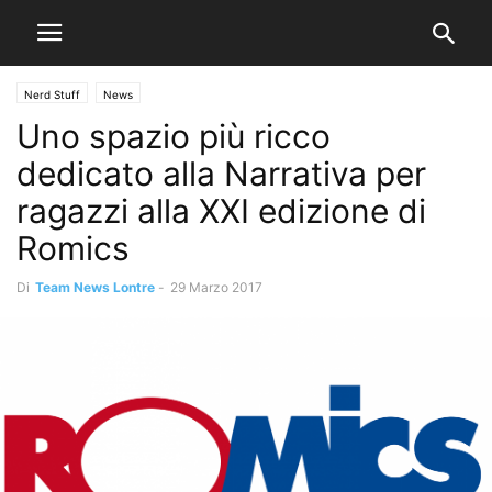
Nerd Stuff
News
Uno spazio più ricco
dedicato alla Narrativa per
ragazzi alla XXI edizione di
Romics
Di
Team News Lontre
-
29 Marzo 2017