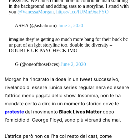
Pussycats. We had so much more to contribute than standing
in the background and adding sass to a storyline. I stand with
you
@VanessaMorgan
.
https://t.co/IUMm9xaFYO
— ASHA (@ashabrom)
June 2, 2020
imagine they’re getting so much more bang for their buck bc
ur part of an lgbt storyline too, double the diversity –
DOUBLE UR PAYCHECK IMO
— G (@oneofthosefaces)
June 2, 2020
Morgan ha rincarato la dose in un tweet successivo,
rivelando di essere l’unica series regular nera ed essere
l’attrice meno pagata dello show. Insomma, non le ha
mandate certo a dire in un momento storico dove le
proteste
del movimento
Black Lives Matter
dopo
l’omicidio di George Floyd, sono più vibranti che mai.
L’attrice però non ce l’ha col resto del cast, come