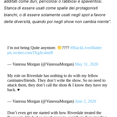
additati come duri, pericolosi o rabbiosi e spaventosi.
Stanca di essere usati come spalle dei protagonisti
bianchi, o di essere solamente usati negli spot a favore
delle diversità, quando poi negli show non cambia niente”.
I’m not being Quite anymore.
????
#BlackLivesMatter
pic.twitter.com/JXgJic4mrR
— Vanessa Morgan (@VanessaMorgan)
May 31, 2020
My role on Riverdale has nothing to do with my fellow
castmates/friends. They don’t write the show. So no need to
attack them, they don’t call the shots & I know they have my
back. ♥️
— Vanessa Morgan (@VanessaMorgan)
June 2, 2020
Don’t even get me started with how Riverdale treated the