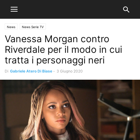
News
News Serie TV
Vanessa Morgan contro
Riverdale per il modo in cui
tratta i personaggi neri
Di
Gabriele Atero Di Biase
-
3 Giugno 2020