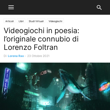
Articoli
Libri
Studi Virtuali
Videogiochi
Videogiochi in poesia:
l’originale connubio di
Lorenzo Foltran
Di
Lorena Rao
-
23 Ottobre 2021