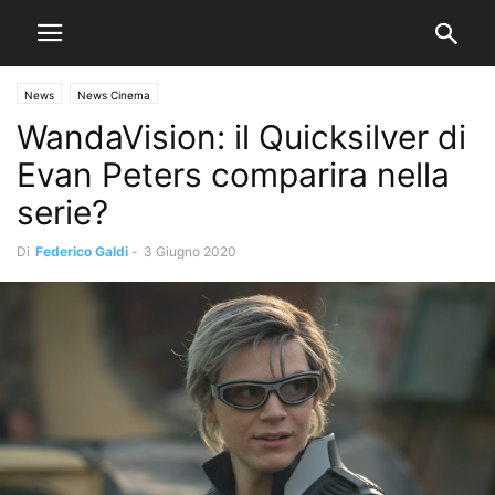
News
News Cinema
WandaVision: il Quicksilver di
Evan Peters comparira nella
serie?
Di
Federico Galdi
-
3 Giugno 2020