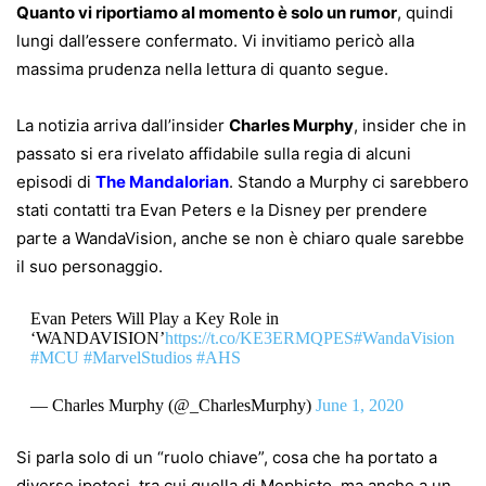
Quanto vi riportiamo al momento è solo un rumor
, quindi
lungi dall’essere confermato. Vi invitiamo pericò alla
massima prudenza nella lettura di quanto segue.
La notizia arriva dall’insider
Charles Murphy
, insider che in
passato si era rivelato affidabile sulla regia di alcuni
episodi di
The Mandalorian
. Stando a Murphy ci sarebbero
stati contatti tra Evan Peters e la Disney per prendere
parte a WandaVision, anche se non è chiaro quale sarebbe
il suo personaggio.
Evan Peters Will Play a Key Role in
‘WANDAVISION’
https://t.co/KE3ERMQPES
#WandaVision
#MCU
#MarvelStudios
#AHS
— Charles Murphy (@_CharlesMurphy)
June 1, 2020
Si parla solo di un “ruolo chiave”, cosa che ha portato a
diverse ipotesi, tra cui quella di Mephisto, ma anche a un