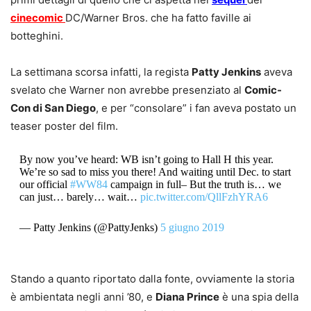
cinecomic
DC/Warner Bros. che ha fatto faville ai
botteghini.
La settimana scorsa infatti, la regista
Patty Jenkins
aveva
svelato che Warner non avrebbe presenziato al
Comic-
Con di San Diego
, e per “consolare” i fan aveva postato un
teaser poster del film.
By now you’ve heard: WB isn’t going to Hall H this year.
We’re so sad to miss you there! And waiting until Dec. to start
our official
#WW84
campaign in full– But the truth is… we
can just… barely… wait…
pic.twitter.com/QllFzhYRA6
— Patty Jenkins (@PattyJenks)
5 giugno 2019
Stando a quanto riportato dalla fonte, ovviamente la storia
è ambientata negli anni ’80, e
Diana Prince
è una spia della