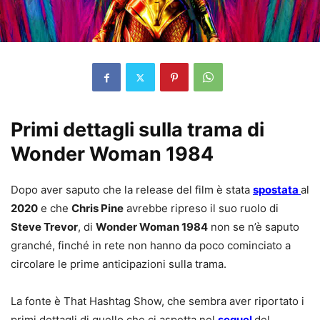
Primi dettagli sulla trama di
Wonder Woman 1984
Dopo aver saputo che la release del film è stata
spostata
al
2020
e che
Chris Pine
avrebbe ripreso il suo ruolo di
Steve Trevor
, di
Wonder Woman 1984
non se n’è saputo
granché, finché in rete non hanno da poco cominciato a
circolare le prime anticipazioni sulla trama.
La fonte è That Hashtag Show, che sembra aver riportato i
primi dettagli di quello che ci aspetta nel
sequel
del