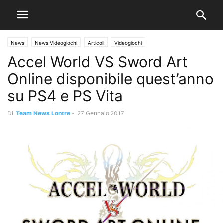
News
News Videogiochi
Articoli
Videogiochi
Accel World VS Sword Art
Online disponibile quest’anno
su PS4 e PS Vita
Di
Team News Lontre
-
27 Gennaio 2017