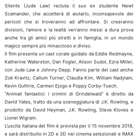
Silente (Jude Law) recluta il suo ex studente Newt
Scamander, che accetterà di aiutarlo, inconsapevole dei
pericoli che si troveranno ad affrontare. Si creeranno
divisioni, l’amore e la lealtà verranno messi a dura prova
anche tra gli amici più stretti e in famiglia, in un mondo
magico sempre più minaccioso e diviso.
Il film presenta un cast corale guidato da Eddie Redmayne,
Katherine Waterston, Dan Fogler, Alison Sudol, Ezra Miller,
con Jude Law e Johnny Depp. Fanno parte del cast anche
Zoë Kravitz, Callum Turner, Claudia Kim, William Nadylam,
Kevin Guthrie, Carmen Ejogo e Poppy Corby-Tuech.
“Animali fantastici: i crimini di Grindelwald” è diretto da
David Yates, tratto da una sceneggiatura di J.K. Rowling, e
prodotto da David Heyman, J.K. Rowling, Steve Kloves e
Lionel Wigram.
L’uscita italiana del film è prevista per il 15 novembre 2018,
e sarà distribuito in 2D e 3D nei cinema selezionati e IMAX