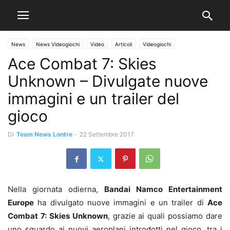
News
News Videogiochi
Video
Articoli
Videogiochi
Ace Combat 7: Skies
Unknown – Divulgate nuove
immagini e un trailer del
gioco
Di
Team News Lontre
-
22 Settembre 2017
Nella giornata odierna,
Bandai Namco Entertainment
Europe
ha divulgato nuove immagini e un trailer di
Ace
Combat 7: Skies Unknown
, grazie ai quali possiamo dare
uno sguardo ai nuovi aeroplani introdotti nel gioco, tra i