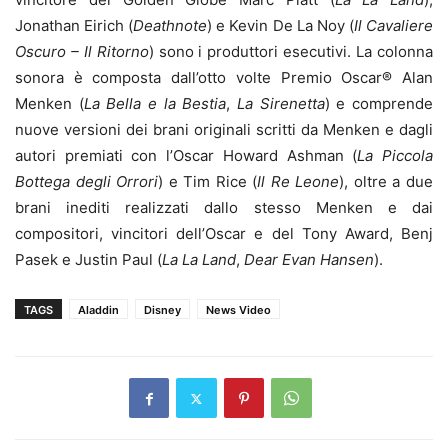
Jonathan Eirich (
Deathnote
) e Kevin De La Noy (
Il Cavaliere
Oscuro – Il Ritorno
) sono i produttori esecutivi. La colonna
sonora è composta dall’otto volte Premio Oscar® Alan
Menken (
La Bella e la Bestia
,
La Sirenetta
) e comprende
nuove versioni dei brani originali scritti da Menken e dagli
autori premiati con l’Oscar Howard Ashman (
La Piccola
Bottega degli Orrori
) e Tim Rice (
Il Re Leone
), oltre a due
brani inediti realizzati dallo stesso Menken e dai
compositori, vincitori dell’Oscar e del Tony Award, Benj
Pasek e Justin Paul (
La La Land
,
Dear Evan Hansen
).
TAGS
Aladdin
Disney
News Video