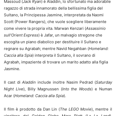
Massoud (
Jack Ryan
) è Aladdin, lo sfortunato ma adorabile
ragazzo di strada innamorato della bellissima figlia del
Sultano, la Principessa Jasmine, interpretata da Naomi
Scott (Power Rangers), che vuole scegliere liberamente
come vivere la propria vita. Marwan Kenzari (
Assassinio
sull’Orient Express
) è Jafar, un malvagio stregone che
escogita un piano diabolico per destituire il Sultano e
regnare su Agrabah; mentre Navid Negahban (
Homeland:
Caccia alla Spia
) interpreta il Sultano, il sovrano di
Agrabah, impaziente di trovare un marito adatto alla figlia
Jasmine.
Il cast di
Aladdin
include inoltre Nasim Pedrad (
Saturday
Night Live
), Billy Magnussen (
Into the Woods
) e Numan
Acar (
Homeland: Caccia alla Spia
).
Il film è prodotto da Dan Lin (
The LEGO Movie
), mentre il
vincitore del Golden Globe Marc Platt (
La La Land
),