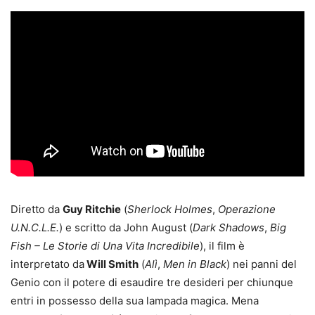
Diretto da
Guy Ritchie
(
Sherlock Holmes
,
Operazione
U.N.C.L.E.
) e scritto da John August (
Dark Shadows
,
Big
Fish – Le Storie di Una Vita Incredibile
), il film è
interpretato da
Will Smith
(
Alì
,
Men in Black
) nei panni del
Genio con il potere di esaudire tre desideri per chiunque
entri in possesso della sua lampada magica. Mena