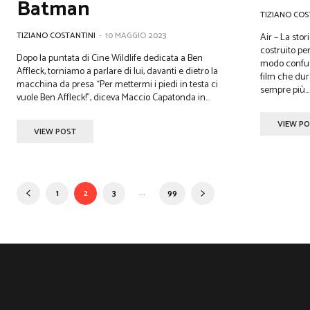
Batman
TIZIANO COS
TIZIANO COSTANTINI
-
10 MAGGIO 2023
Air – La sto
costruito pe
Dopo la puntata di Cine Wildlife dedicata a Ben
modo confuso e frettolo
Affleck, torniamo a parlare di lui, davanti e dietro la
film che dur
macchina da presa “Per mettermi i piedi in testa ci
sempre più...
vuole Ben Affleck!”, diceva Maccio Capatonda in...
VIEW P
VIEW POST
...
1
2
3
99