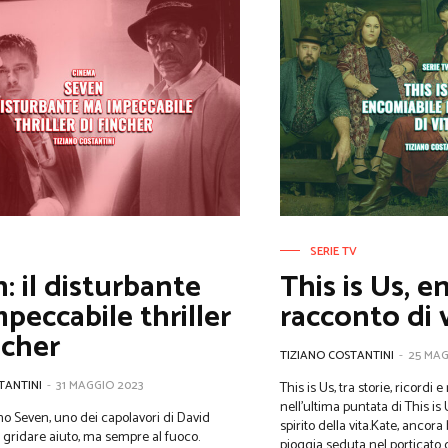
SERIE TV
: il disturbante
This is Us, 
peccabile thriller
racconto di 
ncher
TIZIANO COSTANTINI
-
25 MAG
TANTINI
-
31 MAGGIO 2023
This is Us, tra storie, ricordi e nostalgia
nell’ultima puntata di This is
o Seven, uno dei capolavori di David
spirito della vita.Kate, ancor
pioggia seduta nel porticato di