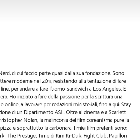
ostantini
erd, di cui faccio parte quasi dalla sua fondazione. Sono
ttere moderne nel 2011, resistendo alla tentazione di fare
fine, per andare a fare l'uomo-sandwich a Los Angeles. È
ra. Ho iniziato a fare della passione per la scrittura una
online, a lavorare per redazioni ministeriali, fino a qui: Stay
e di un Dipartimento ASL. Oltre al cinema e a Scarlett
Christopher Nolan, la malinconia dei film coreani (ma pure la
pizza e soprattutto la carbonara. I miei film preferiti sono:
irk, The Prestige, Time di Kim Ki-Duk, Fight Club, Papillon