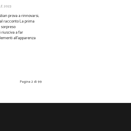
LE 2023
tian prova a rinnovarsi,
conto La prima
a sorpreso
 riusciva a far
lementi all’apparenza
Pagina 2 di 99