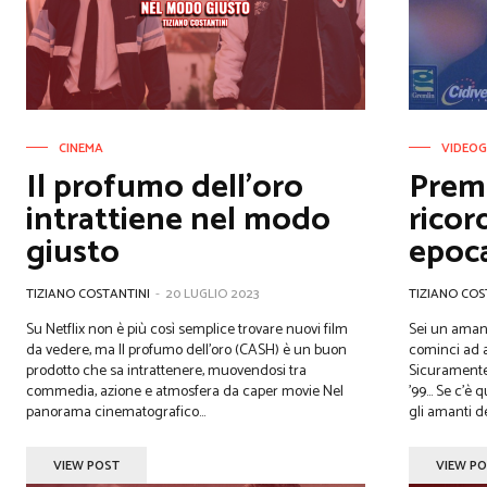
CINEMA
VIDEOG
Il profumo dell’oro
Premi
intrattiene nel modo
ricor
giusto
epoca
TIZIANO COSTANTINI
-
20 LUGLIO 2023
TIZIANO COS
Su Netflix non è più così semplice trovare nuovi film
Sei un amant
da vedere, ma Il profumo dell’oro (CASH) è un buon
cominci ad 
prodotto che sa intrattenere, muovendosi tra
Sicuramente
commedia, azione e atmosfera da caper movie Nel
'99... Se c’è qualcosa di incredibilmente nostalgico per
panorama cinematografico...
gli amanti dei
VIEW POST
VIEW P