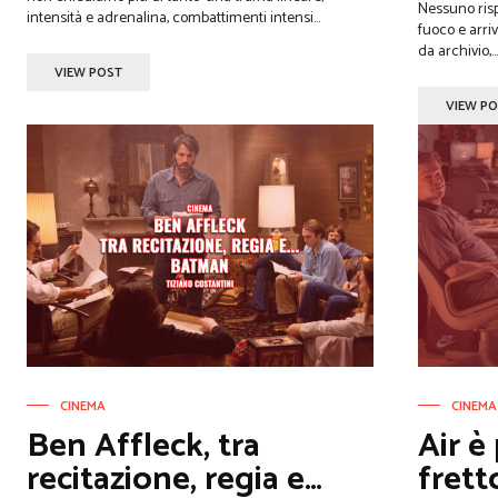
Nessuno risp
intensità e adrenalina, combattimenti intensi...
fuoco e arrivano di cors
da archivio,...
VIEW POST
VIEW P
CINEMA
CINEMA
Ben Affleck, tra
Air è
recitazione, regia e…
frett