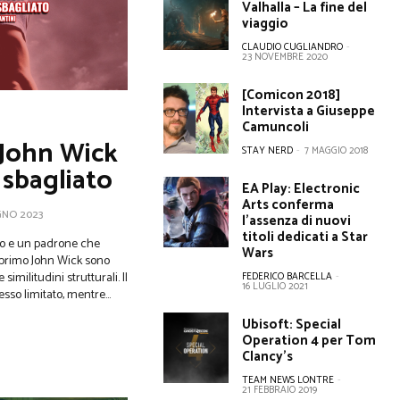
Valhalla – La fine del
viaggio
CLAUDIO CUGLIANDRO
-
23 NOVEMBRE 2020
[Comicon 2018]
Intervista a Giuseppe
Camuncoli
 John Wick
STAY NERD
-
7 MAGGIO 2018
sbagliato
EA Play: Electronic
Arts conferma
GNO 2023
l’assenza di nuovi
titoli dedicati a Star
so e un padrone che
Wars
l primo John Wick sono
similitudini strutturali. Il
FEDERICO BARCELLA
-
16 LUGLIO 2021
so limitato, mentre...
Ubisoft: Special
Operation 4 per Tom
Clancy’s
TEAM NEWS LONTRE
-
21 FEBBRAIO 2019