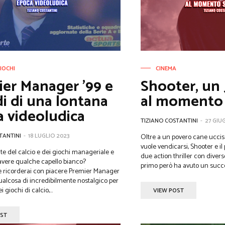
IOCHI
CINEMA
er Manager ’99 e
Shooter, un
di di una lontana
al momento 
 videoludica
TIZIANO COSTANTINI
-
27 GIU
TANTINI
-
18 LUGLIO 2023
Oltre a un povero cane ucci
vuole vendicarsi, Shooter e i
e del calcio e dei giochi manageriale e
due action thriller con diverse 
avere qualche capello bianco?
primo però ha avuto un succes
 ricorderai con piacere Premier Manager
 giochi di calcio,...
VIEW POST
OST