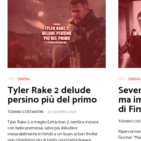
CINEMA
CINEMA
Tyler Rake 2 delude
Seven
persino più del primo
ma im
di Fi
TIZIANO COSTANTINI
-
23 GIUGNO 2023
TIZIANO COS
Tyler Rake 2, o meglio Extraction 2, sembra iniziare
con belle premesse, salvo poi deludere
Ripercorriam
inesorabilmente In fondo a un buon action thriller
Fincher “Mai gridare aiuto, ma sempre al fuoco.
non chiediamo più di tanto: una trama lineare,