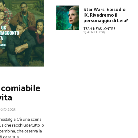
Star Wars: Episodio
IX. Rivedremo il
personaggio di Leia?
TEAM NEWS LONTRE
-
15 APRILE 2017
encomiabile
vita
GIO 2023
 C’è una scena
 Us che racchiude tutto lo
a bambina, che osserva la
 casa sua,...