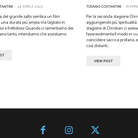
TANTINI
-
24 APRILE 2023
TIZIANO COSTANTINI
-
18 APRI
ria del grande salto sembra un film
Per la seconda stagione Chris
r una durata più ampia ma tagliato in
aggiungendo più spiritualità al rac
so Quando ci lamentiamo dei
stagione di Christian ci avev
ano tanto, intendiamo che assistiamo
favorevolmente.Il modo in cui
coincidere sacro e profano, e
così distanti...
OST
VIEW POST