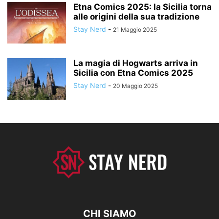
Etna Comics 2025: la Sicilia torna
alle origini della sua tradizione
Stay Nerd
-
21 Maggio 2025
La magia di Hogwarts arriva in
Sicilia con Etna Comics 2025
Stay Nerd
-
20 Maggio 2025
CHI SIAMO