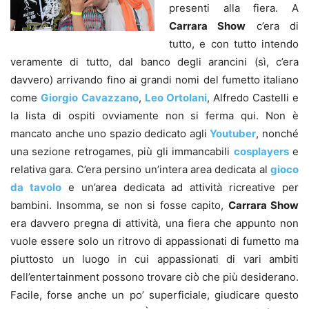
presenti alla fiera. A
Carrara Show
c’era di
tutto, e con tutto intendo
veramente di tutto, dal banco degli arancini (sì, c’era
davvero) arrivando fino ai grandi nomi del fumetto italiano
come
Giorgio
Cavazzano
,
Leo Ortolani
, Alfredo Castelli e
la lista di ospiti ovviamente non si ferma qui. Non è
mancato anche uno spazio dedicato agli
Youtuber
, nonché
una sezione retrogames, più gli immancabili
cosplayers
e
relativa gara. C’era persino un’intera area dedicata al
gioco
da tavolo
e un’area dedicata ad attività ricreative per
bambini. Insomma, se non si fosse capito,
Carrara Show
era davvero pregna di attività, una fiera che appunto non
vuole essere solo un ritrovo di appassionati di fumetto ma
piuttosto un luogo in cui appassionati di vari ambiti
dell’entertainment possono trovare ciò che più desiderano.
Facile, forse anche un po’ superficiale, giudicare questo