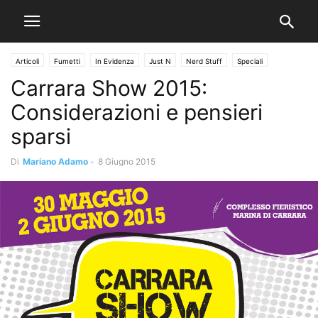
Articoli
Fumetti
In Evidenza
Just N
Nerd Stuff
Speciali
Carrara Show 2015:
Considerazioni e pensieri
sparsi
Di
Mariano Adamo
-
8 Giugno 2015