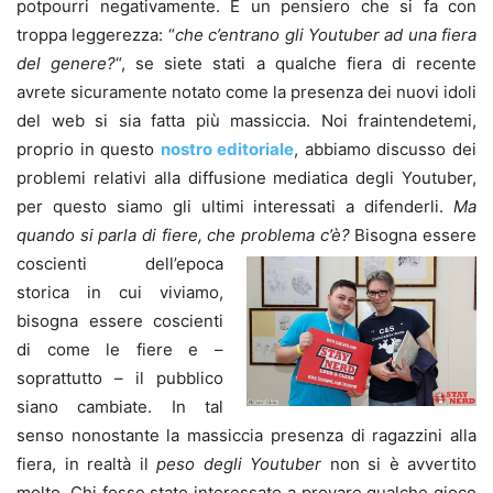
potpourri negativamente. È un pensiero che si fa con
troppa leggerezza: “
che c’entrano gli Youtuber ad una fiera
del genere?
“, se siete stati a qualche fiera di recente
avrete sicuramente notato come la presenza dei nuovi idoli
del web si sia fatta più massiccia. Noi fraintendetemi,
proprio in questo
nostro editoriale
, abbiamo discusso dei
problemi relativi alla diffusione mediatica degli Youtuber,
per questo siamo gli ultimi interessati a difenderli.
Ma
quando si parla di fiere, che problema
c’è?
Bisogna essere
coscienti dell’epoca
storica in cui viviamo,
bisogna essere coscienti
di come le fiere e –
soprattutto – il pubblico
siano cambiate. In tal
senso nonostante la massiccia presenza di ragazzini alla
fiera, in realtà il
peso degli Youtuber
non si è avvertito
molto. Chi fosse stato interessato a provare qualche gioco