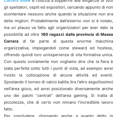
Carrara Show
è riuscita a sopperire alle esigenze di tutti
gli spettatori, ospiti ed espositori, cercando appunto di non
scontentare nessuno anche quando la situazione non era
delle migliori. Probabilmente dall’esterno non si è notato,
ma un plauso va fatto agli organizzatori per aver dato la
possibilità ad oltre
180 ragazzi dalla provincia di Massa
Carrara
di far parte di questa enorme macchina
organizzativa, impiegandoli come steward ed hostess,
offrendo quindi loro un’esperienza di vita formativa unica.
Con questo ovviamente non vogliamo dire che la fiera è
stata perfetta sotto tutti i punti di vista, ad esempio avrei
rivisto la collocazione di alcune attività ed eventi.
Spostando il torneo di calcio balilla (tra l’altro seguitissimo)
nell’area gioco, ed avrei posizionato diversamente anche
uno dei palchi “centrali” dell’area gaming. Si tratta di
piccolezze, che di certo non minano l’incredibile lavoro
fatto.
Per concludere, ritornando anche a quanto detto in