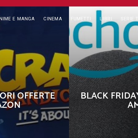
NIME E MANGA
CINEMA
FUMETTI
LIBRI
SERIE 
IORI OFFERTE
BLACK FRIDAY
AZON
AM