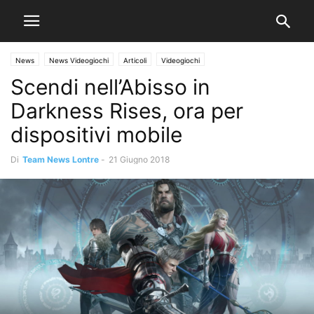
News
News Videogiochi
Articoli
Videogiochi
Scendi nell’Abisso in
Darkness Rises, ora per
dispositivi mobile
Di
Team News Lontre
-
21 Giugno 2018