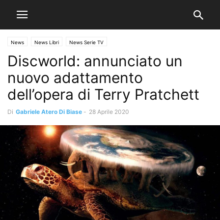
News
News Libri
News Serie TV
Discworld: annunciato un
nuovo adattamento
dell’opera di Terry Pratchett
Di
Gabriele Atero Di Biase
-
28 Aprile 2020