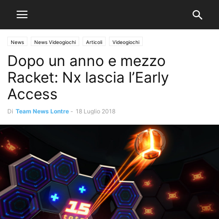
News
News Videogiochi
Articoli
Videogiochi
Dopo un anno e mezzo
Racket: Nx lascia l’Early
Access
Di
Team News Lontre
-
18 Luglio 2018