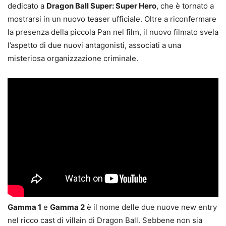
dedicato a
Dragon Ball Super: Super Hero
, che è tornato a
mostrarsi in un nuovo teaser ufficiale. Oltre a riconfermare
la presenza della piccola Pan nel film, il nuovo filmato svela
l’aspetto di due nuovi antagonisti, associati a una
misteriosa organizzazione criminale.
Gamma 1
e
Gamma 2
è il nome delle due nuove new entry
nel ricco cast di villain di Dragon Ball. Sebbene non sia