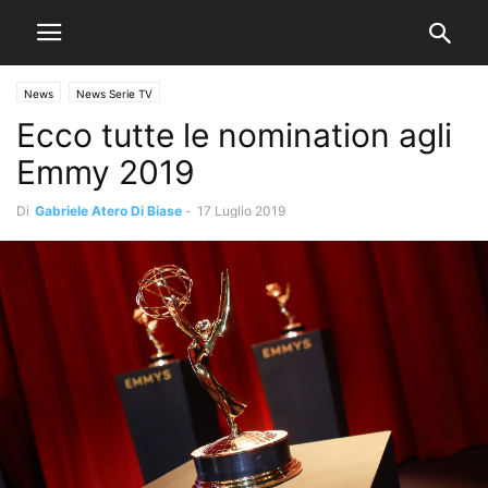
News
News Serie TV
Ecco tutte le nomination agli
Emmy 2019
Di
Gabriele Atero Di Biase
-
17 Luglio 2019