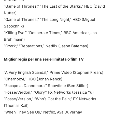
“Game of Thrones,” “The Last of the Starks,” HBO (David
Nutter)
“Game of Thrones,” “The Long Night,” HBO (Miguel
Sapochnik)
“Killing Eve,” “Desperate Times,” BBC America (Lisa
Bruhlmann)
“Ozark,” “Reparations,” Netflix (Jason Bateman)
Miglior regia per una serie limitata o film TV
“A Very English Scandal,” Prime Video (Stephen Frears)
“Chernobyl,” HBO (Johan Renck)
“Escape at Dannemora,” Showtime (Ben Stiller)
“Fosse/Verdon,” “Glory,” FX Networks (Jessica Yu)
“Fosse/Version,” “Who’s Got the Pain,” FX Networks
(Thomas Kail)
“When They See Us,” Netflix, Ava DuVernay