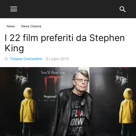
News
News Cinema
I 22 film preferiti da Stephen
King
Di
Tiziano Costantini
-
9 Luglio 2019