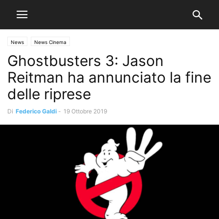
News
News Cinema
Ghostbusters 3: Jason
Reitman ha annunciato la fine
delle riprese
Di
Federico Galdi
-
19 Ottobre 2019