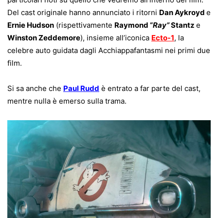
Del cast originale hanno annunciato i ritorni
Dan Aykroyd
e
Ernie Hudson
(rispettivamente
Raymond “
Ray”
Stantz
e
Winston Zeddemore
), insieme all’iconica
Ecto-1
, la
celebre auto guidata dagli Acchiappafantasmi nei primi due
film.
Si sa anche che
Paul Rudd
è entrato a far parte del cast,
mentre nulla è emerso sulla trama.