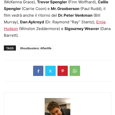
(McKenna Grace),
Trevor Spengler
(Finn Wolfhard),
Callie
Spengler
(Carrie Coon) e
Mr. Grooberson
(Paul Rudd), il
film vedrà anche il ritorno del
Dr. Peter Venkman
(Bill
Murray),
Dan Aykroyd
(Dr. Raymond “Ray” Stantz),
Ernie
Hudson
(Winston Zeddermore) e
Sigourney Weaver
(Dana
Barrett).
TAGS
Ghostbusters: Afterlife