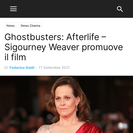
News
News Cinema
Ghostbusters: Afterlife –
Sigourney Weaver promuove
il film
Di
Federico Galdi
-
17 Settembre 2021