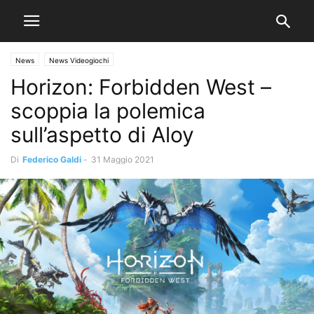
News
News Videogiochi
Horizon: Forbidden West –
scoppia la polemica
sull’aspetto di Aloy
Di
Federico Galdi
-
31 Maggio 2021