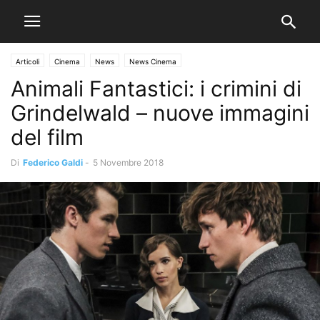
Articoli
Cinema
News
News Cinema
Animali Fantastici: i crimini di
Grindelwald – nuove immagini
del film
Di
Federico Galdi
-
5 Novembre 2018