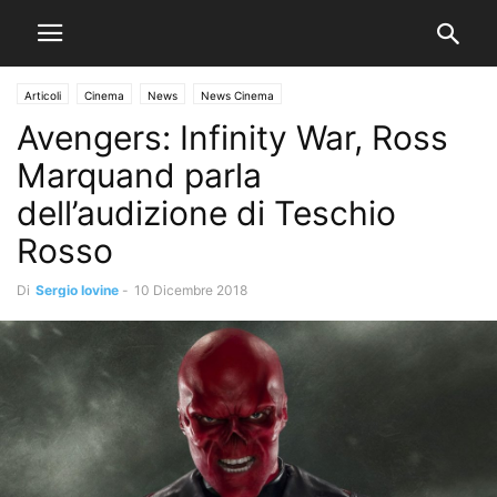
Articoli
Cinema
News
News Cinema
Avengers: Infinity War, Ross
Marquand parla
dell’audizione di Teschio
Rosso
Di
Sergio Iovine
-
10 Dicembre 2018