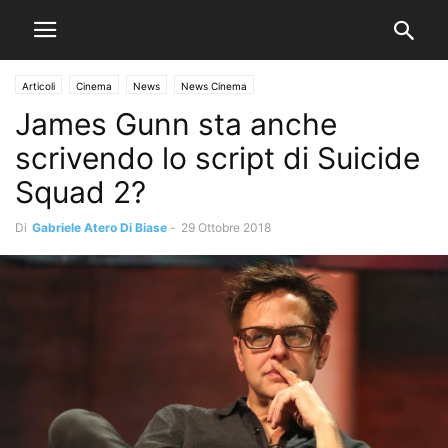
Articoli
Cinema
News
News Cinema
James Gunn sta anche
scrivendo lo script di Suicide
Squad 2?
Di
Gabriele Atero Di Biase
-
29 Ottobre 2018