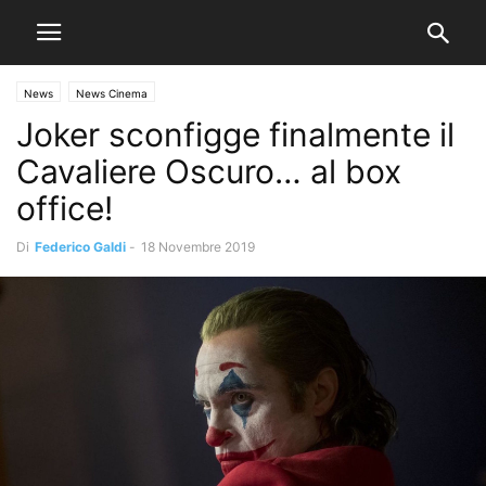
News
News Cinema
Joker sconfigge finalmente il
Cavaliere Oscuro… al box
office!
Di
Federico Galdi
-
18 Novembre 2019