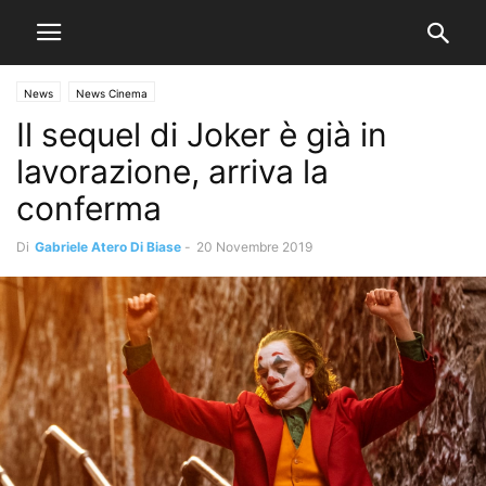
News
News Cinema
Il sequel di Joker è già in
lavorazione, arriva la
conferma
Di
Gabriele Atero Di Biase
-
20 Novembre 2019