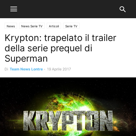
News
News Serie TV
Articoli
Serie TV
Krypton: trapelato il trailer
della serie prequel di
Superman
Di
Team News Lontre
-
19 Aprile 2017