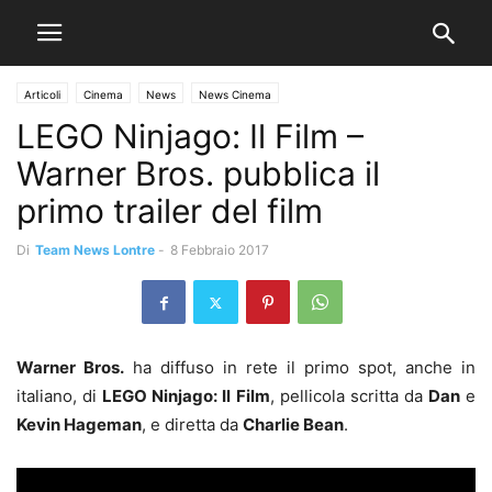
Articoli
Cinema
News
News Cinema
LEGO Ninjago: Il Film –
Warner Bros. pubblica il
primo trailer del film
Di
Team News Lontre
-
8 Febbraio 2017
Warner Bros.
ha diffuso in rete il primo spot, anche in
italiano, di
LEGO Ninjago: Il Film
, pellicola scritta da
Dan
e
Kevin Hageman
, e diretta da
Charlie Bean
.