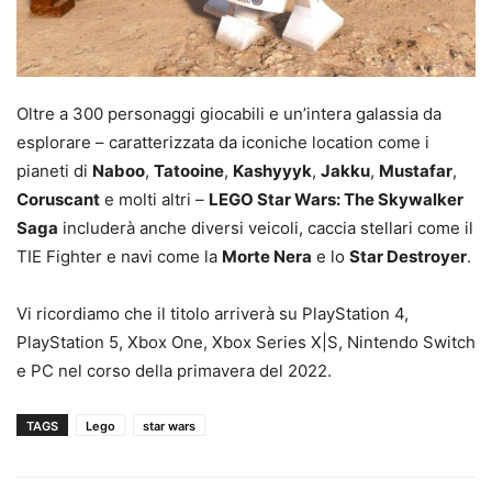
Oltre a 300 personaggi giocabili e un’intera galassia da
esplorare – caratterizzata da iconiche location come i
pianeti di
Naboo
,
Tatooine
,
Kashyyyk
,
Jakku
,
Mustafar
,
Coruscant
e molti altri –
LEGO Star Wars: The Skywalker
Saga
includerà anche diversi veicoli, caccia stellari come il
TIE Fighter e navi come la
Morte Nera
e lo
Star Destroyer
.
Vi ricordiamo che il titolo arriverà su PlayStation 4,
PlayStation 5, Xbox One, Xbox Series X|S, Nintendo Switch
e PC nel corso della primavera del 2022.
TAGS
Lego
star wars