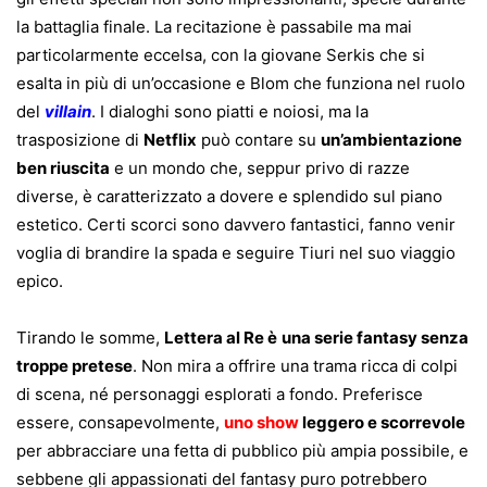
la battaglia finale. La recitazione è passabile ma mai
particolarmente eccelsa, con la giovane Serkis che si
esalta in più di un’occasione e Blom che funziona nel ruolo
del
villain
. I dialoghi sono piatti e noiosi, ma la
trasposizione di
Netflix
può contare su
un’ambientazione
ben riuscita
e un mondo che, seppur privo di razze
diverse, è caratterizzato a dovere e splendido sul piano
estetico. Certi scorci sono davvero fantastici, fanno venir
voglia di brandire la spada e seguire Tiuri nel suo viaggio
epico.
Tirando le somme,
Lettera al Re è
una serie fantasy senza
troppe pretese
. Non mira a offrire una trama ricca di colpi
di scena, né personaggi esplorati a fondo. Preferisce
essere, consapevolmente,
uno show
leggero e scorrevole
per abbracciare una fetta di pubblico più ampia possibile, e
sebbene gli appassionati del fantasy puro potrebbero