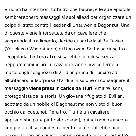
Viridian ha intenzioni tutt’altro che buone, e le sue epistole
sembrerebbero messaggi ai suoi alleati per organizzare un
colpo di stato contro i leader di Unauwen e Dagonaut. Una
di queste viene intercettata da un cavaliere che,
scoprendo il tradimento, decide di portarla al Re Favian
(Yorick van Wageningen) di Unauwen. Se fosse riuscito a
recapitarla,
Lettera al re
si sarebbe conclusa senza
neppure cominciare: il cavaliere viene invece ferito a
morte dagli scagnozzi di Viridian prima di riuscire ad
allontanarsi e (sorpresa!) l’ardua missione di consegnare il
messaggio
viene presa in carico da Tiuri
(Amir Wilson),
protagonista della storia.
Un giovane rifugiato di Evillan,
adottato da un nobile di Dagonaut ma non visto di buon
occhio dai coetanei. Peraltro, Tiuri è un cavaliere
apprendista (pure piuttosto scarso), quindi non ha ancora
completato il suo addestramento: come potrebbe mai
essere la persona giusta per un compito così importante?