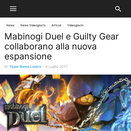
News
News Videogiochi
Articoli
Videogiochi
Mabinogi Duel e Guilty Gear
collaborano alla nuova
espansione
Di
Team News Lontre
-
4 Luglio 2017