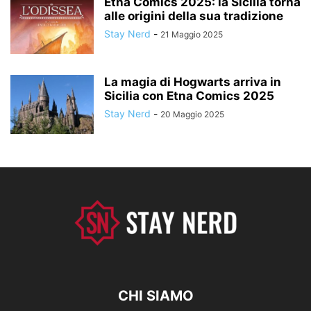
Etna Comics 2025: la Sicilia torna
alle origini della sua tradizione
Stay Nerd
-
21 Maggio 2025
La magia di Hogwarts arriva in
Sicilia con Etna Comics 2025
Stay Nerd
-
20 Maggio 2025
CHI SIAMO