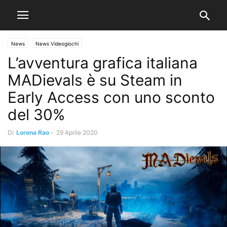
News
News Videogiochi
L’avventura grafica italiana
MADievals è su Steam in
Early Access con uno sconto
del 30%
Di
Lorena Rao
-
29 Aprile 2020