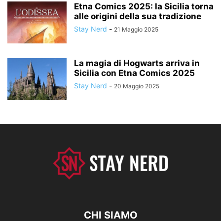
Etna Comics 2025: la Sicilia torna
alle origini della sua tradizione
Stay Nerd
-
21 Maggio 2025
La magia di Hogwarts arriva in
Sicilia con Etna Comics 2025
Stay Nerd
-
20 Maggio 2025
CHI SIAMO