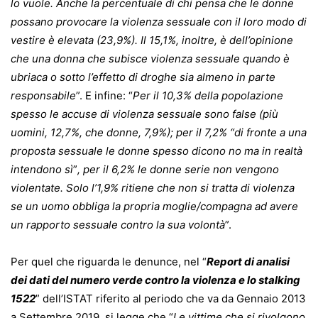
lo vuole. Anche la percentuale di chi pensa che le donne
possano provocare la violenza sessuale con il loro modo di
vestire è elevata (23,9%). Il 15,1%, inoltre, è dell’opinione
che una donna che subisce violenza sessuale quando è
ubriaca o sotto l’effetto di droghe sia almeno in parte
responsabile
”. E infine: “
Per il 10,3% della popolazione
spesso le accuse di violenza sessuale sono false (più
uomini, 12,7%, che donne, 7,9%); per il 7,2% “di fronte a una
proposta sessuale le donne spesso dicono no ma in realtà
intendono sì
”
, per il 6,2% le donne serie non vengono
violentate. Solo l’1,9% ritiene che non si tratta di violenza
se un uomo obbliga la propria moglie/compagna ad avere
un rapporto sessuale contro la sua volontà
”.
Per quel che riguarda le denunce, nel “
Report di analisi
dei dati del numero verde contro la violenza e lo stalking
1522
” dell’ISTAT riferito al periodo che va da Gennaio 2013
a Settembre 2019, si legge che “
Le vittime che si rivolgono