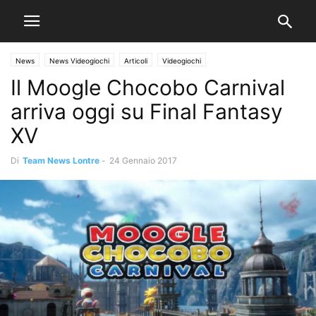
News
News Videogiochi
Articoli
Videogiochi
Il Moogle Chocobo Carnival
arriva oggi su Final Fantasy
XV
Di
Team News Lontre
-
24 Gennaio 2017