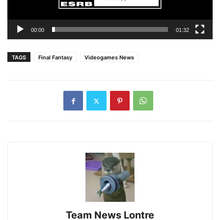
00:00
01:32
TAGS
Final Fantasy
Videogames News
Team News Lontre