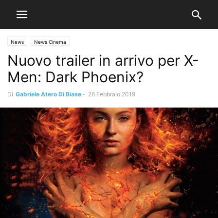
News
News Cinema
Nuovo trailer in arrivo per X-
Men: Dark Phoenix?
Di
Gabriele Atero Di Biase
-
26 Febbraio 2019