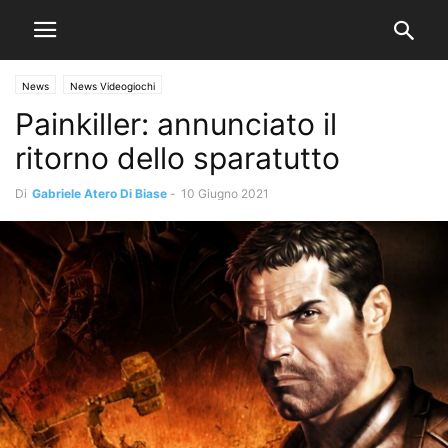
News
News Videogiochi
Painkiller: annunciato il
ritorno dello sparatutto
Di
Gabriele Atero Di Biase
-
10 Giugno 2021