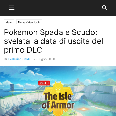
News
News Videogiochi
Pokémon Spada e Scudo:
svelata la data di uscita del
primo DLC
Di
Federico Galdi
-
2 Giugno 2020